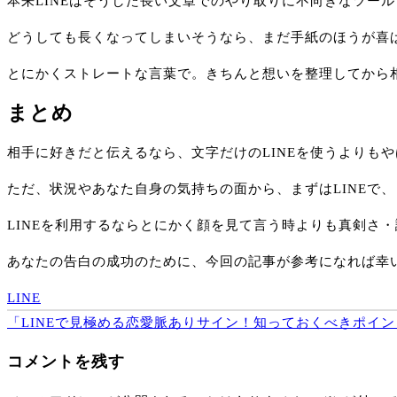
本来LINEはそうした長い文章でのやり取りに不向きなツー
どうしても長くなってしまいそうなら、まだ手紙のほうが喜
とにかくストレートな言葉で。きちんと想いを整理してから
まとめ
相手に好きだと伝えるなら、文字だけのLINEを使うよりも
ただ、状況やあなた自身の気持ちの面から、まずはLINEで
LINEを利用するならとにかく顔を見て言う時よりも真剣さ
あなたの告白の成功のために、今回の記事が参考になれば幸
LINE
投
「LINEで見極める恋愛脈ありサイン！知っておくべきポイン
稿
コメントを残す
ナ
ビ