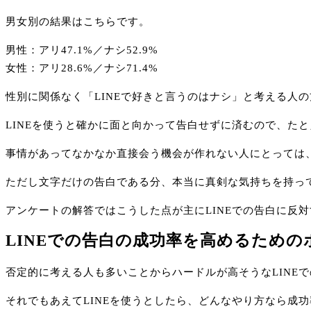
男女別の結果はこちらです。
男性：アリ47.1%／ナシ52.9%
女性：アリ28.6%／ナシ71.4%
性別に関係なく「LINEで好きと言うのはナシ」と考える人
LINEを使うと確かに面と向かって告白せずに済むので、た
事情があってなかなか直接会う機会が作れない人にとっては
ただし文字だけの告白である分、本当に真剣な気持ちを持っ
アンケートの解答ではこうした点が主にLINEでの告白に反
LINEでの告白の成功率を高めるため
否定的に考える人も多いことからハードルが高そうなLINE
それでもあえてLINEを使うとしたら、どんなやり方なら成