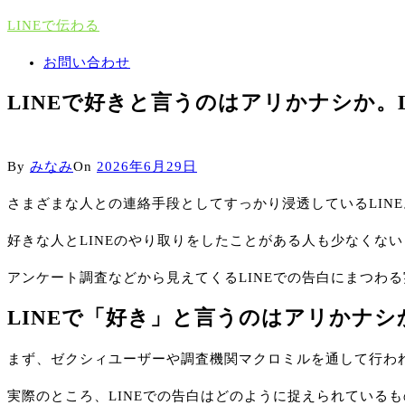
Skip
LINEで伝わる
to
Close
お問い合わせ
Menu
content
LINEで好きと言うのはアリかナシか。
By
みなみ
On
2026年6月29日
さまざまな人との連絡手段としてすっかり浸透しているLINE
好きな人とLINEのやり取りをしたことがある人も少なくない
アンケート調査などから見えてくるLINEでの告白にまつわ
LINEで「好き」と言うのはアリかナシ
まず、ゼクシィユーザーや調査機関マクロミルを通して行わ
実際のところ、LINEでの告白はどのように捉えられている