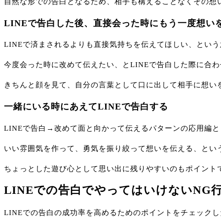
自然な形での告白となるため、相手も構えることなくその想
LINEで告白した後、直接会った時にもう一度想い
LINEで済まされるよりも直接気持ちを伝えてほしい、とい
今度会った時に改めて伝えたい、とLINEで告白した際に合
きちんと顔を見て、自分の言葉として口に出して相手に想い
一緒にいる時にあえてLINEで告白する
LINEで告白→改めて面と向かって伝えるパターンの応用編
いい雰囲気を作って、勇気を振り絞って想いを伝える、とい
ちょっとした遊び心として思い出に残りやすいのもポイント
LINEでの告白でやってはいけないNG
LINEでの告白の成功率を高めるためのポイントをチェック