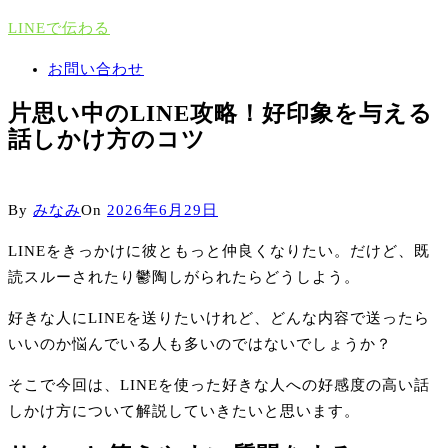
Skip
LINEで伝わる
to
Close
お問い合わせ
Menu
content
片思い中のLINE攻略！好印象を与える
話しかけ方のコツ
By
みなみ
On
2026年6月29日
LINEをきっかけに彼ともっと仲良くなりたい。だけど、既
読スルーされたり鬱陶しがられたらどうしよう。
好きな人にLINEを送りたいけれど、どんな内容で送ったら
いいのか悩んでいる人も多いのではないでしょうか？
そこで今回は、LINEを使った好きな人への好感度の高い話
しかけ方について解説していきたいと思います。