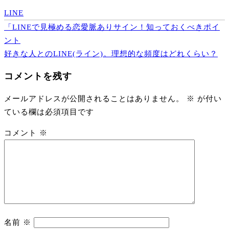
LINE
投
「LINEで見極める恋愛脈ありサイン！知っておくべきポイ
稿
ント
ナ
好きな人とのLINE(ライン)。理想的な頻度はどれくらい？
ビ
コメントを残す
ゲ
ー
メールアドレスが公開されることはありません。
※
が付い
シ
ている欄は必須項目です
ョ
ン
コメント
※
名前
※