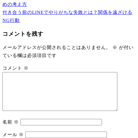
稿
めの考え方
ナ
付き合う前のLINEでやりがちな失敗とは？関係を遠ざける
ビ
NG行動
ゲ
コメントを残す
ー
シ
メールアドレスが公開されることはありません。
※
が付い
ョ
ている欄は必須項目です
ン
コメント
※
名前
※
メール
※